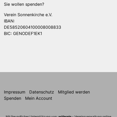
Sie wollen spenden?
Verein Sonnenkirche e.V.
IBAN:
DE58520604100008008833
BIC: GENODEF1EK1
Impressum
Datenschutz
Mitglied werden
Spenden
Mein Account
Mit freundlicher Unterstützung von:
asVerein
- Vereinsverwaltung online