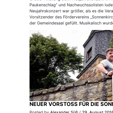
Paukenschlag“ und Nachwuchssolisten lude
Neujahrskonzert war größer, als es die Ver
Vorsitzender des Fördervereins „Sonnenkirch
der Gemeindesaal gefüllt. Musikalisch wur
NEUER VORSTOSS FÜR DIE SON
Posted by
Alexander Süß
/
29. August 201