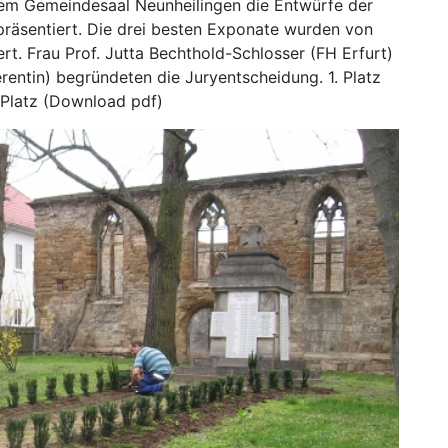
nem Gemeindesaal Neunheilingen die Entwürfe der
 präsentiert. Die drei besten Exponate wurden von
ert. Frau Prof. Jutta Bechthold-Schlosser (FH Erfurt)
rentin) begründeten die Juryentscheidung. 1. Platz
 Platz (Download pdf)