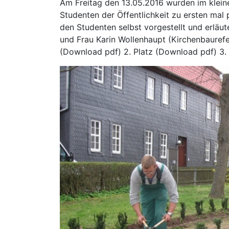
Am Freitag den 13.05.2016 wurden im klei
Studenten der Öffentlichkeit zu ersten mal
den Studenten selbst vorgestellt und erläut
und Frau Karin Wollenhaupt (Kirchenbaurefe
(Download pdf) 2. Platz (Download pdf) 3.