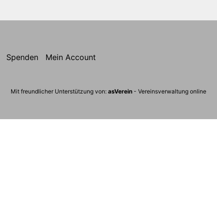
Spenden
Mein Account
Mit freundlicher Unterstützung von:
asVerein
- Vereinsverwaltung online